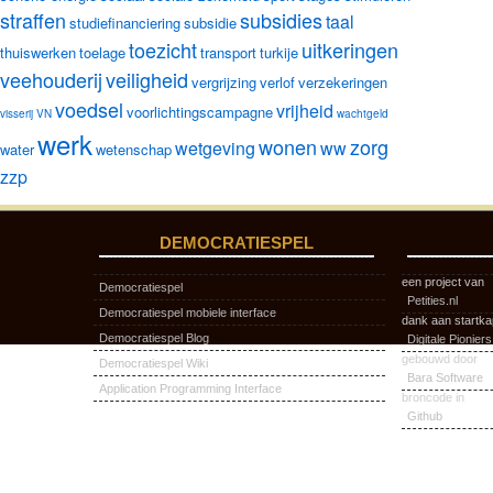
straffen
subsidies
taal
studiefinanciering
subsidie
toezicht
uitkeringen
thuiswerken
toelage
transport
turkije
veehouderij
veiligheid
vergrijzing
verlof
verzekeringen
voedsel
vrijheid
voorlichtingscampagne
visserij
VN
wachtgeld
werk
wonen
zorg
wetgeving
ww
water
wetenschap
zzp
DEMOCRATIESPEL
een project van
Democratiespel
Petities.nl
Democratiespel mobiele interface
dank aan startka
Democratiespel Blog
Digitale Pioniers
gebouwd door
Democratiespel Wiki
Bara Software
Application Programming Interface
broncode in
Github