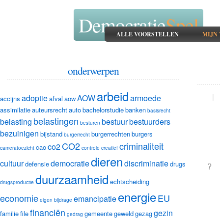
Democratie
Spel
ALLE VOORSTELLEN
MIJN
onderwerpen
arbeid
|
adoptie
AOW
armoede
accijns
afval
aow
assimilatie
auteursrecht
auto
bachelorstudie
banken
basisrecht
belastingen
belasting
bestuur
bestuurders
besturen
bezuinigen
bijstand
burgerrechten
burgers
burgerrecht
CO2
criminaliteit
co2
cao
cameratoezicht
controle
creatief
dieren
cultuur
democratie
discriminatie
defensie
drugs
?
duurzaamheid
echtscheiding
drugsproductie
energie
economie
EU
emancipatie
eigen bijdrage
financiën
gezin
familie
file
gemeente
geweld
gezag
gedrag