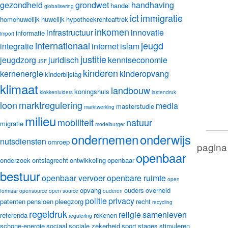
gezondheid
grondwet
handhaving
handel
globalisering
ict
immigratie
homohuwelijk
huwelijk
hypotheekrenteaftrek
inkomen
infrastructuur
innovatie
informatie
import
internationaal
jeugd
integratie
internet
islam
justitie
jeugdzorg
juridisch
kenniseconomie
JSF
kinderen
kernenergie
kinderopvang
kinderbijslag
klimaat
landbouw
koningshuis
klokkenluiders
lastendruk
loon
marktregulering
media
masterstudie
marktwerking
milieu
mobiliteit
natuur
migratie
modelburger
ondernemen
onderwijs
nutsdiensten
omroep
pagina
openbaar
onderzoek
ontslagrecht
ontwikkeling
openbaar
bestuur
openbaar vervoer
openbare ruimte
open
opvang
ouders
overheid
formaar
opensource
open source
ouderen
politie
privacy
patenten
pensioen
pleegzorg
recht
recycling
regeldruk
religie
samenleven
referenda
rekenen
regulering
schone-energie
sociaal
sociale zekerheid
sport
stages
stimuleren