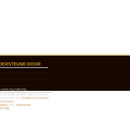
DERSTEUND DOOR
o-www.org naleving
s vermeld, op deze site is content
geven onder een
Creative Commons
3.0 License
plates
door
styleshout
XHTML