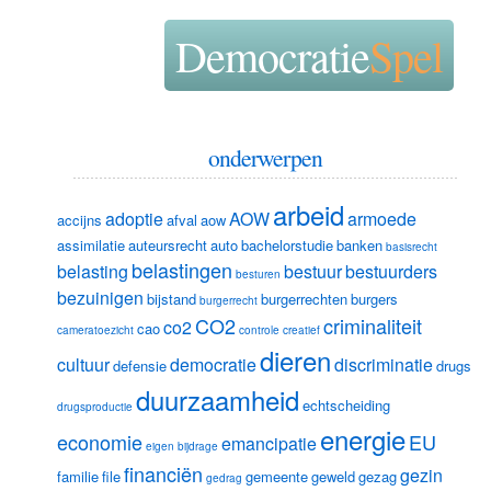
Democratie
Spel
onderwerpen
arbeid
adoptie
AOW
armoede
accijns
afval
aow
assimilatie
auteursrecht
auto
bachelorstudie
banken
basisrecht
belastingen
belasting
bestuur
bestuurders
besturen
bezuinigen
bijstand
burgerrechten
burgers
burgerrecht
CO2
criminaliteit
co2
cao
cameratoezicht
controle
creatief
dieren
cultuur
democratie
discriminatie
defensie
drugs
duurzaamheid
echtscheiding
drugsproductie
energie
economie
EU
emancipatie
eigen bijdrage
financiën
gezin
familie
file
gemeente
geweld
gezag
gedrag