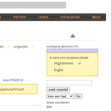
N
WETTEN
LEDEN
STEMADVIES
HELP
.
gen
|
ongezien
|
voortgang stemmen
0%
to save your progress please
registreren
or
login
door
PVV2010
sProgrammaPVV.pdf
totaal voorstellen
889