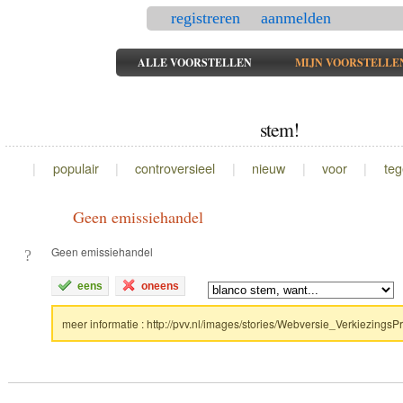
registreren
aanmelden
ALLE VOORSTELLEN
MIJN VOORSTELLE
stem!
|
populair
|
controversieel
|
nieuw
|
voor
|
te
Geen emissiehandel
Geen emissiehandel
?
eens
oneens
meer informatie :
http://pvv.nl/images/stories/Webversie_Verkiezing