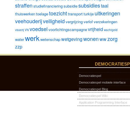
straffen
subsidies
taal
studiefinanciering
subsidie
toezicht
uitkeringen
thuiswerken
toelage
transport
turkije
veehouderij
veiligheid
vergrijzing
verlof
verzekeringen
voedsel
vrijheid
voorlichtingscampagne
visserij
VN
wachtgeld
werk
wonen
zorg
wetgeving
ww
water
wetenschap
zzp
DEMOCRATIESP
Democratiespel
Democratiespel mobiele interface
Democratiespel Blog
Democratiespel Wiki
Application Programming Interface