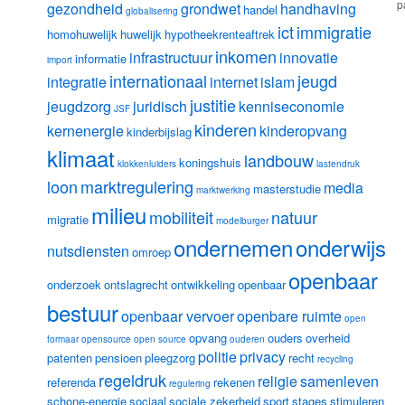
p
gezondheid
grondwet
handhaving
handel
globalisering
ict
immigratie
homohuwelijk
huwelijk
hypotheekrenteaftrek
inkomen
infrastructuur
innovatie
informatie
import
internationaal
jeugd
integratie
internet
islam
justitie
jeugdzorg
juridisch
kenniseconomie
JSF
kinderen
kernenergie
kinderopvang
kinderbijslag
klimaat
landbouw
koningshuis
klokkenluiders
lastendruk
loon
marktregulering
media
masterstudie
marktwerking
milieu
mobiliteit
natuur
migratie
modelburger
ondernemen
onderwijs
nutsdiensten
omroep
openbaar
onderzoek
ontslagrecht
ontwikkeling
openbaar
bestuur
openbaar vervoer
openbare ruimte
open
opvang
ouders
overheid
formaar
opensource
open source
ouderen
politie
privacy
patenten
pensioen
pleegzorg
recht
recycling
regeldruk
religie
samenleven
referenda
rekenen
regulering
schone-energie
sociaal
sociale zekerheid
sport
stages
stimuleren