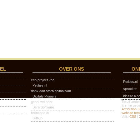
EL
OVER ONS
ON
een project van
Petities.nl
Petities.nl
spreeker
dank aan startkapitaal van
klasse A n
Digitale Pioniers
Tenzij ander
gebouwd door
licentie ge
Bara Software
Attribution 
broncode in
website tem
Valid
CSS
|
Github