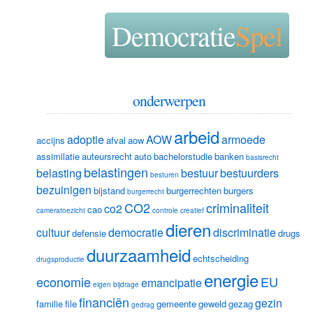
Democratie
Spel
onderwerpen
arbeid
adoptie
AOW
armoede
accijns
afval
aow
assimilatie
auteursrecht
auto
bachelorstudie
banken
basisrecht
belastingen
belasting
bestuur
bestuurders
besturen
bezuinigen
bijstand
burgerrechten
burgers
burgerrecht
CO2
criminaliteit
co2
cao
cameratoezicht
controle
creatief
dieren
cultuur
democratie
discriminatie
defensie
drugs
duurzaamheid
echtscheiding
drugsproductie
energie
economie
EU
emancipatie
eigen bijdrage
financiën
gezin
familie
file
gemeente
geweld
gezag
gedrag