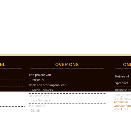
EL
OVER ONS
ON
een project van
Petities.nl
Petities.nl
spreeker
dank aan startkapitaal van
klasse A n
Digitale Pioniers
Tenzij ander
gebouwd door
licentie ge
Bara Software
Attribution 
broncode in
website tem
Valid
CSS
|
Github