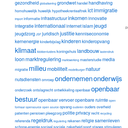
gezondheid
grondwet
handhaving
handel
globalisering
ict
immigratie
homohuwelijk
huwelijk
hypotheekrenteaftrek
inkomen
infrastructuur
innovatie
informatie
import
internationaal
jeugd
integratie
internet
islam
p
justitie
jeugdzorg
juridisch
kenniseconomie
JSF
kinderen
kernenergie
kinderopvang
kinderbijslag
klimaat
landbouw
koningshuis
klokkenluiders
lastendruk
loon
marktregulering
media
masterstudie
marktwerking
milieu
mobiliteit
natuur
migratie
modelburger
ondernemen
onderwijs
nutsdiensten
omroep
openbaar
onderzoek
ontslagrecht
ontwikkeling
openbaar
bestuur
openbaar vervoer
openbare ruimte
open
opvang
ouders
overheid
formaar
opensource
open source
ouderen
politie
privacy
patenten
pensioen
pleegzorg
recht
recycling
regeldruk
religie
samenleven
referenda
rekenen
regulering
schone-energie
sociaal
sociale zekerheid
sport
stages
stimuleren