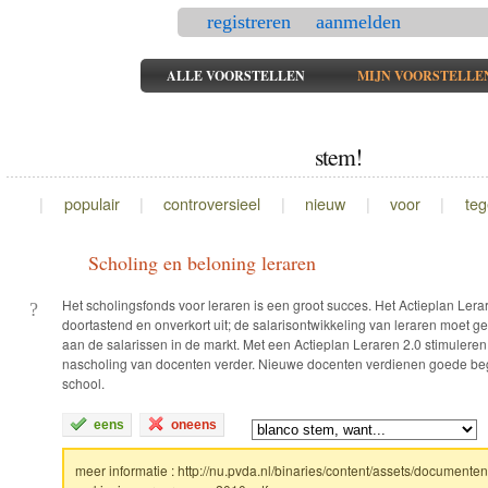
registreren
aanmelden
ALLE VOORSTELLEN
MIJN VOORSTELLE
stem!
|
populair
|
controversieel
|
nieuw
|
voor
|
te
Scholing en beloning leraren
Het scholingsfonds voor leraren is een groot succes. Het Actieplan Ler
?
doortastend en onverkort uit; de salarisontwikkeling van leraren moet g
aan de salarissen in de markt. Met een Actieplan Leraren 2.0 stimuleren
nascholing van docenten verder. Nieuwe docenten verdienen goede be
school.
eens
oneens
meer informatie :
http://nu.pvda.nl/binaries/content/assets/documente