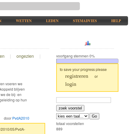
N
WETTEN
LEDEN
STEMADVIES
HELP
.
gen
|
ongezien
|
voortgang stemmen
0%
to save your progress please
registreren
or
aren voeren we
login
ekoppeld blijven
 we de bij- en
geleiding op hun
door
PvdA2010
totaal voorstellen
889
n/2010/05/PvdA-