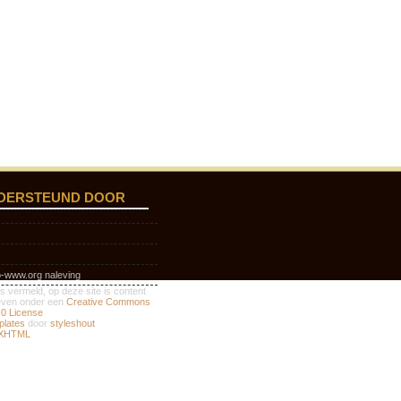
DERSTEUND DOOR
o-www.org naleving
s vermeld, op deze site is content
geven onder een
Creative Commons
3.0 License
plates
door
styleshout
XHTML