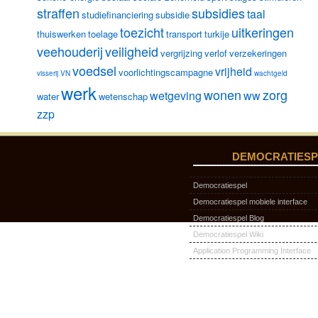
straffen
subsidies
taal
studiefinanciering
subsidie
toezicht
uitkeringen
thuiswerken
toelage
transport
turkije
veehouderij
veiligheid
vergrijzing
verlof
verzekeringen
voedsel
vrijheid
voorlichtingscampagne
visserij
VN
wachtgeld
werk
wonen
zorg
wetgeving
ww
water
wetenschap
zzp
DEMOCRATIESP
Democratiespel
Democratiespel mobiele interface
Democratiespel Blog
Democratiespel Wiki
Application Programming Interface