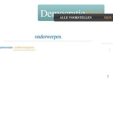
Democratie
Spel
ALLE VOORSTELLEN
MIJN
onderwerpen
alimentatie
ouderschapsplan
|
?