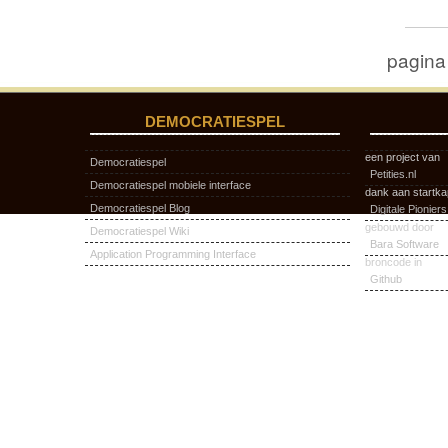
pagina
DEMOCRATIESPEL
een project van
Democratiespel
Petities.nl
Democratiespel mobiele interface
dank aan startka
Democratiespel Blog
Digitale Pioniers
gebouwd door
Democratiespel Wiki
Bara Software
Application Programming Interface
broncode in
Github